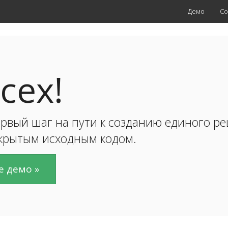
Демо
Со
всех!
рвый шаг на пути к созданию единого р
ткрытым исходным кодом.
e демо »