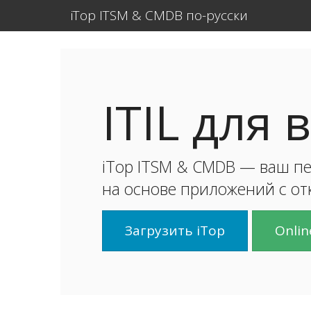
iTop ITSM & CMDB по-русски
ITIL для 
iTop ITSM & CMDB — ваш пе
на основе приложений с о
Загрузить iTop
Onlin