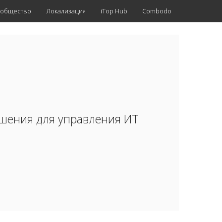
общество
Локализация
iTop Hub
Combodo
ешения для управления ИТ