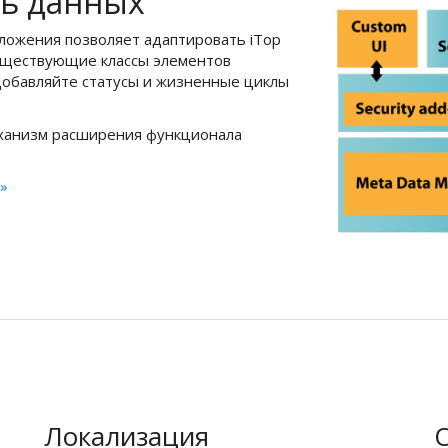
ь данных
ложения позволяет адаптировать iTop
существующие классы элементов
добавляйте статусы и жизненные циклы
еханизм расширения функционала
 »
Локализация
O